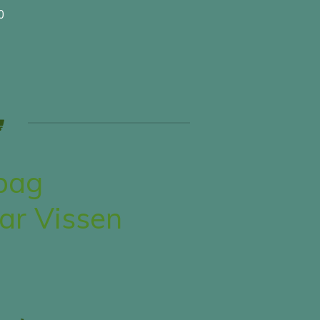
0
bag
r Vissen