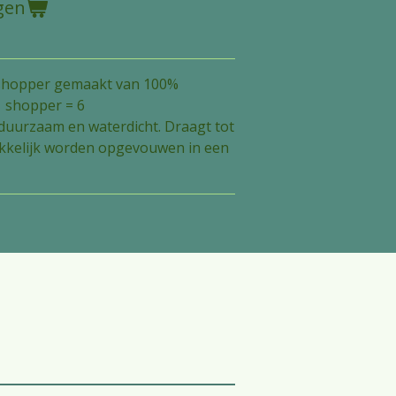
gen
 shopper gemaakt van 100%
(1 shopper = 6
, duurzaam en waterdicht.
Draagt ​​tot
makkelijk worden opgevouwen in een